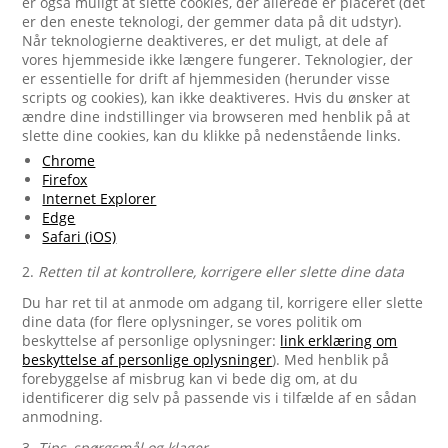
er også muligt at slette cookies, der allerede er placeret (det
er den eneste teknologi, der gemmer data på dit udstyr).
Når teknologierne deaktiveres, er det muligt, at dele af
vores hjemmeside ikke længere fungerer. Teknologier, der
er essentielle for drift af hjemmesiden (herunder visse
scripts og cookies), kan ikke deaktiveres. Hvis du ønsker at
ændre dine indstillinger via browseren med henblik på at
slette dine cookies, kan du klikke på nedenstående links.
Chrome
Firefox
Internet Explorer
Edge
Safari (iOS)
2.
Retten til at kontrollere, korrigere eller slette dine data
Du har ret til at anmode om adgang til, korrigere eller slette
dine data (for flere oplysninger, se vores politik om
beskyttelse af personlige oplysninger:
link erklæring om
beskyttelse af personlige oplysninger
). Med henblik på
forebyggelse af misbrug kan vi bede dig om, at du
identificerer dig selv på passende vis i tilfælde af en sådan
anmodning.
3.
Tips, spørgsmål og klager