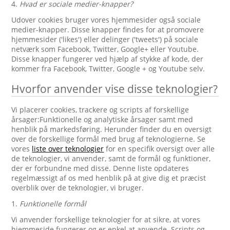
4.
Hvad er sociale medier-knapper?
Udover cookies bruger vores hjemmesider også sociale
medier-knapper. Disse knapper findes for at promovere
hjemmesider ('likes') eller delinger ('tweets') på sociale
netværk som Facebook, Twitter, Google+ eller Youtube.
Disse knapper fungerer ved hjælp af stykke af kode, der
kommer fra Facebook, Twitter, Google + og Youtube selv.
Hvorfor anvender vise disse teknologier?
Vi placerer cookies, trackere og scripts af forskellige
årsager:Funktionelle og analytiske årsager samt med
henblik på markedsføring. Herunder finder du en oversigt
over de forskellige formål med brug af teknologierne. Se
vores
liste over teknologier
for en specifik oversigt over alle
de teknologier, vi anvender, samt de formål og funktioner,
der er forbundne med disse. Denne liste opdateres
regelmæssigt af os med henblik på at give dig et præcist
overblik over de teknologier, vi bruger.
1.
Funktionelle formål
Vi anvender forskellige teknologier for at sikre, at vores
hjemmeside fungerer og er enkel at anvende. Scripts og